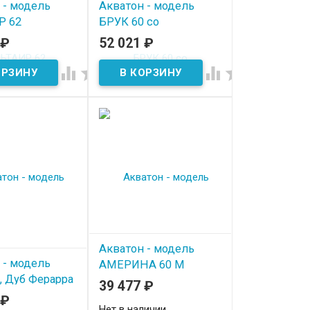
 - модель
Акватон - модель
Р 62
БРУК 60 со
столешницей, Дуб
₽
52 021
₽
ичии
Латте




В наличии
Акватон - модель
 - модель
АМЕРИНА 60 М
, Дуб Ферарра
коричневая
39 477
₽
₽
ичии
Нет в наличии