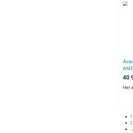
Акв
АМЕ
чёр
40 
Нет 
1
2