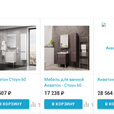
тон Стоун 60
Мебель для ванной
Акватон
Акватон - Стоун 60
 наличии
В нал
507
₽
17 238
₽
28 564
В наличии



