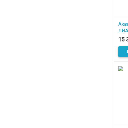
Акв
ЛИА
15 
В