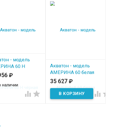
атон - модель
Акватон - модель
РИНА 60 Н
АМЕРИНА 60 белая
ная
956
₽
35 627
₽
В наличии
в наличии




→