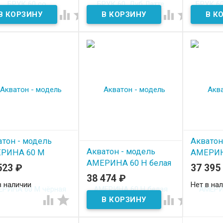
арра




 наличии
атон - модель
Акватон
Акватон - модель
РИНА 60 М
АМЕРИН
АМЕРИНА 60 Н белая
ная
523
₽
37 395
38 474
₽
В наличии
в наличии
Нет в на



