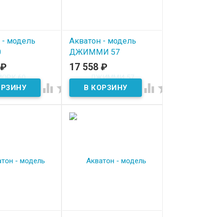
 - модель
Акватон - модель
0
ДЖИММИ 57
₽
17 558
₽
ичии
В наличии



