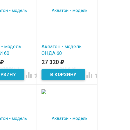
 - модель
Акватон - модель
 60
ОНДА 60
₽
27 320
₽
ичии
В наличии



