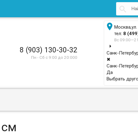


Москва,ул.
тел:
8 (499
Вс 09:00—2
arrow_right
8 (903) 130-30-32
Санк-Петербу
Пн - Сб с 9:00 до 20:000
✖
Санк-Петербур
Да
Выбрать друго
 см