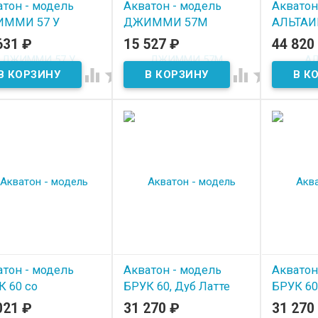
атон - модель
Акватон - модель
Акватон
ММИ 57 У
ДЖИММИ 57М
АЛЬТАИ
631
₽
15 527
₽
44 820
 наличии
В наличии
В нал




атон - модель
Акватон - модель
Акватон
К 60 со
БРУК 60, Дуб Латте
БРУК 60
лешницей, Дуб
021
₽
31 270
₽
31 270
В наличии
В нал